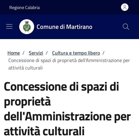
Salta al contenuto principale
Skip to footer content
Regione Calabria
Comune di Martirano
Briciole di pane
Home
/
Servizi
/
Cultura e tempo libero
/
Concessione di spazi di proprietà dell'Amministrazione per
attività culturali
Concessione di spazi di
proprietà
dell'Amministrazione per
attività culturali