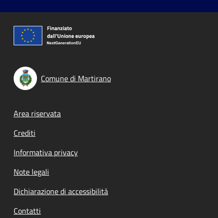
Comune di Martirano
Footer menu
Area riservata
Crediti
Informativa privacy
Note legali
Dichiarazione di accessibilità
Contatti