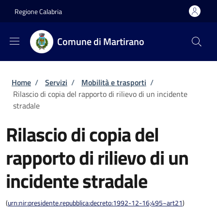
Salta al contenuto principale
Skip to footer content
Regione Calabria
Comune di Martirano
Briciole di pane
Home
/
Servizi
/
Mobilità e trasporti
/
Rilascio di copia del rapporto di rilievo di un incidente
stradale
Rilascio di copia del
rapporto di rilievo di un
incidente stradale
(
urn:nir:presidente.repubblica:decreto:1992-12-16;495~art21
)