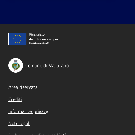
Comune di Martirano
Footer menu
Area riservata
Crediti
Informativa privacy
Note legali