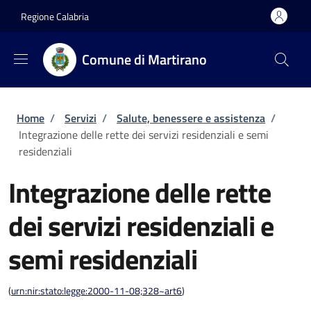
Salta al contenuto principale
Skip to footer content
Regione Calabria
Comune di Martirano
Briciole di pane
Home
/
Servizi
/
Salute, benessere e assistenza
/
Integrazione delle rette dei servizi residenziali e semi
residenziali
Integrazione delle rette
dei servizi residenziali e
semi residenziali
(
urn:nir:stato:legge:2000-11-08;328~art6
)