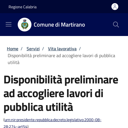
Salta al contenuto principale
Skip to footer content
Regione Calabria
Comune di Martirano
Briciole di pane
Home
/
Servizi
/
Vita lavorativa
/
Disponibilità preliminare ad accogliere lavori di pubblica
utilità
Disponibilità preliminare
ad accogliere lavori di
pubblica utilità
(
urn:nir:presidente.repubblica:decreto.legislativo:2000-08-
28;274~art54
)