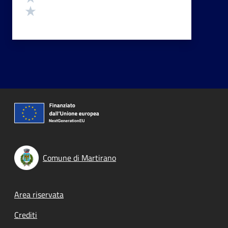
Valuta 1 stelle su 5
Comune di Martirano
Footer menu
Area riservata
Crediti