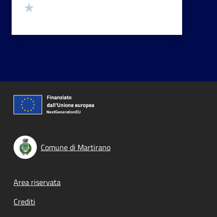
Valuta 1 stelle su 5
Comune di Martirano
Footer menu
Area riservata
Crediti