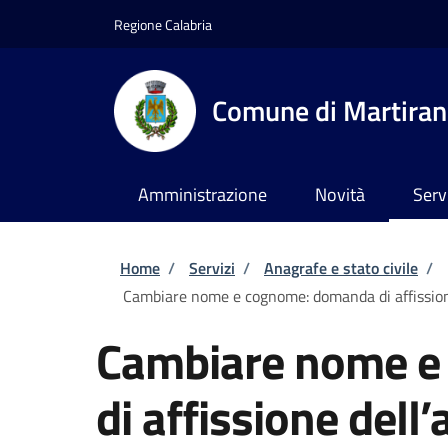
Salta al contenuto principale
Skip to footer content
Regione Calabria
Comune di Martira
Amministrazione
Novità
Serv
Briciole di pane
Home
/
Servizi
/
Anagrafe e stato civile
/
Cambiare nome e cognome: domanda di affission
Cambiare nome e
di affissione dell’