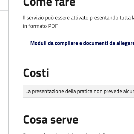
Come fare
Il servizio può essere attivato presentando tutta
in formato PDF.
Moduli da compilare e documenti da allegar
Costi
Tipo di pagamento
Importo
La presentazione della pratica non prevede al
Cosa serve