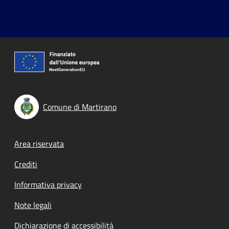
Comune di Martirano
Footer menu
Area riservata
Crediti
Informativa privacy
Note legali
Dichiarazione di accessibilità