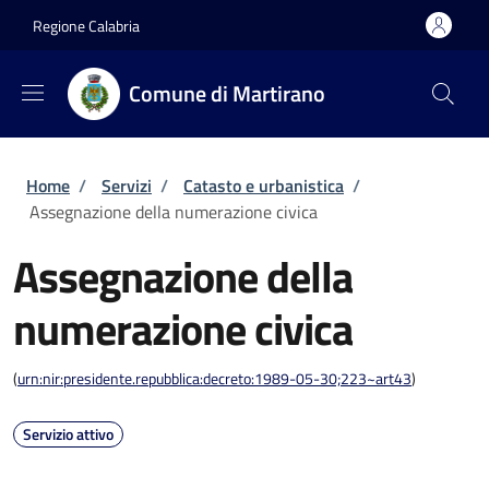
Salta al contenuto principale
Skip to footer content
Regione Calabria
Comune di Martirano
Briciole di pane
Home
/
Servizi
/
Catasto e urbanistica
/
Assegnazione della numerazione civica
Assegnazione della
numerazione civica
(
urn:nir:presidente.repubblica:decreto:1989-05-30;223~art43
)
Servizio attivo