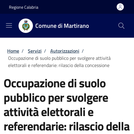
Salta al contenuto principale
Skip to footer content
Regione Calabria
Comune di Martirano
Briciole di pane
Home
/
Servizi
/
Autorizzazioni
/
Occupazione di suolo pubblico per svolgere attività
elettorali e referendarie: rilascio della concessione
Occupazione di suolo
pubblico per svolgere
attività elettorali e
referendarie: rilascio della