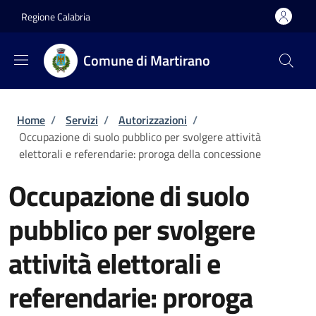
Salta al contenuto principale
Skip to footer content
Regione Calabria
Comune di Martirano
Briciole di pane
Home
/
Servizi
/
Autorizzazioni
/
Occupazione di suolo pubblico per svolgere attività
elettorali e referendarie: proroga della concessione
Occupazione di suolo
pubblico per svolgere
attività elettorali e
referendarie: proroga