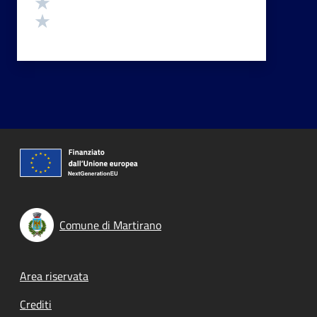
Valuta 2 stelle su 5
Valuta 1 stelle su 5
Comune di Martirano
Footer menu
Area riservata
Crediti