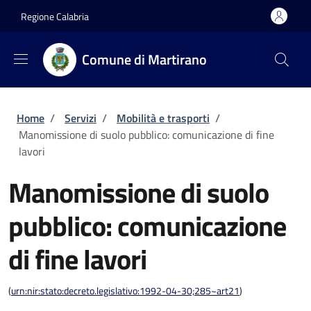
Salta al contenuto principale
Skip to footer content
Regione Calabria
Comune di Martirano
Briciole di pane
Home
/
Servizi
/
Mobilità e trasporti
/
Manomissione di suolo pubblico: comunicazione di fine
lavori
Manomissione di suolo
pubblico: comunicazione
di fine lavori
(
urn:nir:stato:decreto.legislativo:1992-04-30;285~art21
)