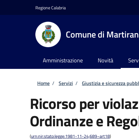
Salta al contenuto principale
Skip to footer content
Regione Calabria
Comune di Martira
Amministrazione
Novità
Serv
Briciole di pane
Home
/
Servizi
/
Giustizia e sicurezza pubbl
Ricorso per violaz
Ordinanze e Rego
(
urn:nir:stato:legge:1981-11-24;689~art18
)