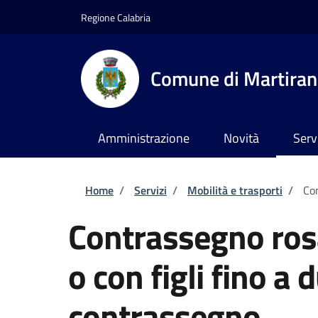
Salta al contenuto principale
Skip to footer content
Regione Calabria
Comune di Martira
Amministrazione
Novità
Serv
Briciole di pane
Home
/
Servizi
/
Mobilità e trasporti
/
Con
Contrassegno ros
o con figli fino a 
contrassegno