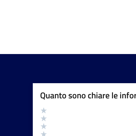
Quanto sono chiare le info
Valutazione
Valuta 5 stelle su 5
Valuta 4 stelle su 5
Valuta 3 stelle su 5
Valuta 2 stelle su 5