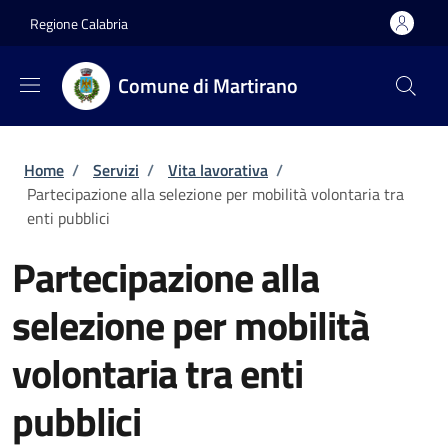
Salta al contenuto principale
Skip to footer content
Regione Calabria
Comune di Martirano
Briciole di pane
Home
/
Servizi
/
Vita lavorativa
/
Partecipazione alla selezione per mobilità volontaria tra
enti pubblici
Partecipazione alla
selezione per mobilità
volontaria tra enti
pubblici