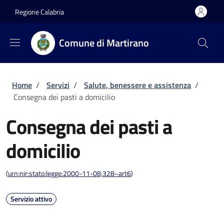
Salta al contenuto principale
Skip to footer content
Regione Calabria
Comune di Martirano
Briciole di pane
Home
/
Servizi
/
Salute, benessere e assistenza
/
Consegna dei pasti a domicilio
Consegna dei pasti a
domicilio
(
urn:nir:stato:legge:2000-11-08;328~art6
)
Servizio attivo