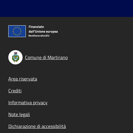
Comune di Martirano
Footer menu
Area riservata
Crediti
Informativa privacy
Note legali
Dichiarazione di accessibilità