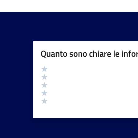
Quanto sono chiare le info
Valutazione
Valuta 5 stelle su 5
Valuta 4 stelle su 5
Valuta 3 stelle su 5
Valuta 2 stelle su 5
Valuta 1 stelle su 5