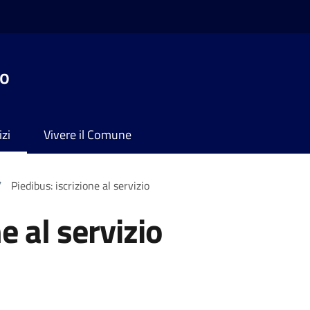
no
izi
Vivere il Comune
/
Piedibus: iscrizione al servizio
e al servizio