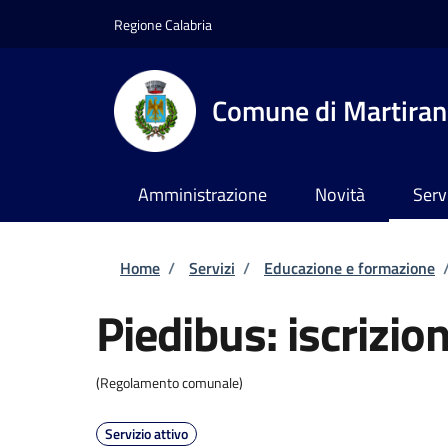
Salta al contenuto principale
Skip to footer content
Regione Calabria
Comune di Martira
Amministrazione
Novità
Serv
Briciole di pane
Home
/
Servizi
/
Educazione e formazione
Piedibus: iscrizion
(Regolamento comunale)
Servizio attivo