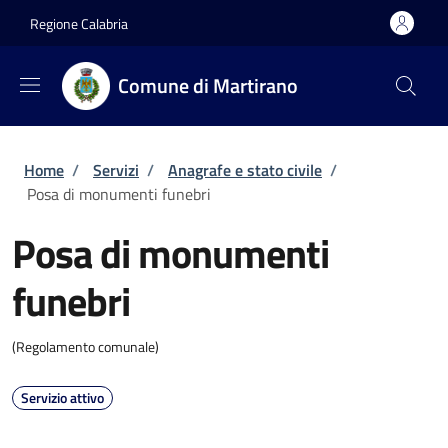
Salta al contenuto principale
Skip to footer content
Regione Calabria
Comune di Martirano
Briciole di pane
Home
/
Servizi
/
Anagrafe e stato civile
/
Posa di monumenti funebri
Posa di monumenti
funebri
(Regolamento comunale)
Servizio attivo