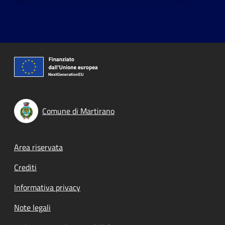
Comune di Martirano
Footer menu
Area riservata
Crediti
Informativa privacy
Note legali