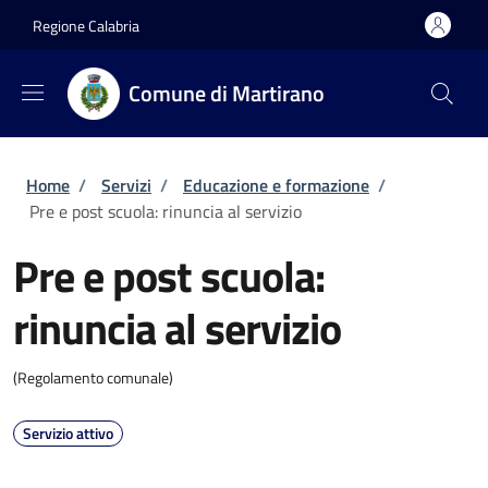
Salta al contenuto principale
Skip to footer content
Regione Calabria
Comune di Martirano
Briciole di pane
Home
/
Servizi
/
Educazione e formazione
/
Pre e post scuola: rinuncia al servizio
Pre e post scuola:
rinuncia al servizio
(Regolamento comunale)
Servizio attivo