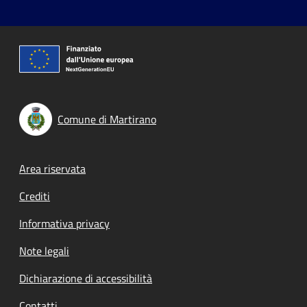
Comune di Martirano
Footer menu
Area riservata
Crediti
Informativa privacy
Note legali
Dichiarazione di accessibilità
Contatti