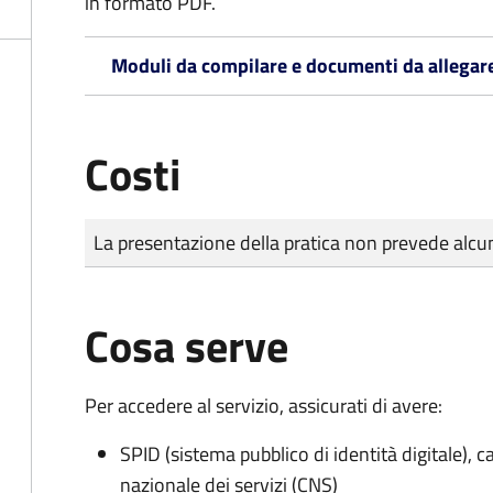
in formato PDF.
Moduli da compilare e documenti da allegar
Costi
Tipo di pagamento
Importo
La presentazione della pratica non prevede al
Cosa serve
Per accedere al servizio, assicurati di avere:
SPID (sistema pubblico di identità digitale), ca
nazionale dei servizi (CNS)