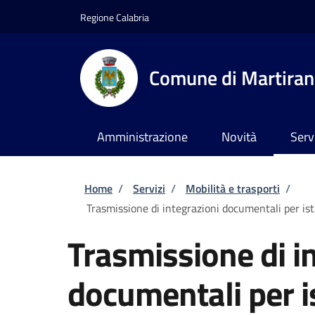
Salta al contenuto principale
Skip to footer content
Regione Calabria
Comune di Martira
Amministrazione
Novità
Serv
Briciole di pane
Home
/
Servizi
/
Mobilità e trasporti
/
Trasmissione di integrazioni documentali per ista
Trasmissione di i
documentali per is