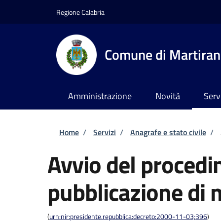
Salta al contenuto principale
Skip to footer content
Regione Calabria
Comune di Martira
Amministrazione
Novità
Serv
Briciole di pane
Home
/
Servizi
/
Anagrafe e stato civile
/
Avvio del procedi
pubblicazione di
(
urn:nir:presidente.repubblica:decreto:2000-11-03;396
)