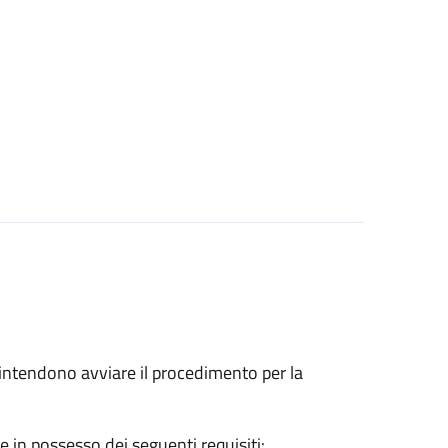
he intendono avviare il procedimento per la
e in possesso dei seguenti requisiti: