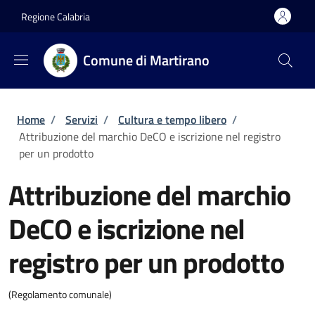
Salta al contenuto principale
Skip to footer content
Regione Calabria
Comune di Martirano
Briciole di pane
Home
/
Servizi
/
Cultura e tempo libero
/
Attribuzione del marchio DeCO e iscrizione nel registro
per un prodotto
Attribuzione del marchio
DeCO e iscrizione nel
registro per un prodotto
(Regolamento comunale)