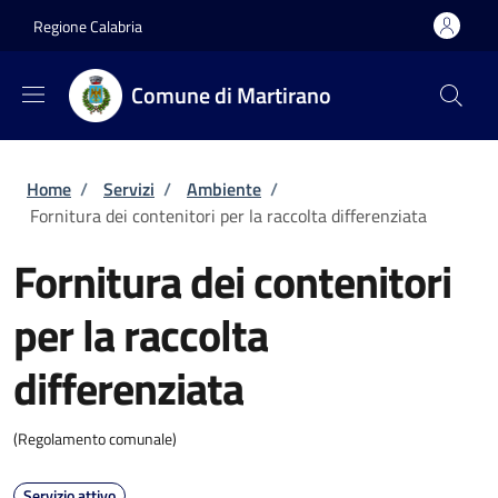
Salta al contenuto principale
Skip to footer content
Regione Calabria
Comune di Martirano
Briciole di pane
Home
/
Servizi
/
Ambiente
/
Fornitura dei contenitori per la raccolta differenziata
Fornitura dei contenitori
per la raccolta
differenziata
(Regolamento comunale)
Servizio attivo