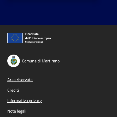
Comune di Martirano
Footer menu
Area riservata
Crediti
Informativa privacy
Note legali