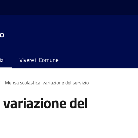
no
izi
Vivere il Comune
/
Mensa scolastica: variazione del servizio
 variazione del