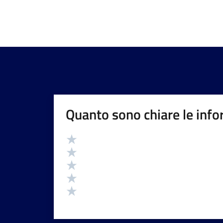
Quanto sono chiare le info
Valutazione
Valuta 5 stelle su 5
Valuta 4 stelle su 5
Valuta 3 stelle su 5
Valuta 2 stelle su 5
Valuta 1 stelle su 5