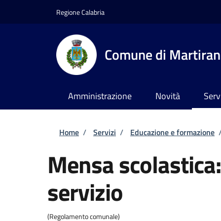
Salta al contenuto principale
Skip to footer content
Regione Calabria
Comune di Martira
Amministrazione
Novità
Serv
Briciole di pane
Home
/
Servizi
/
Educazione e formazione
Mensa scolastica:
servizio
(Regolamento comunale)