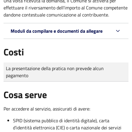
Una volta ricevuta la domanda, il Comune si attiverà per
effettuare il riversamento dell'importo al Comune competente
dandone contestuale comunicazione al contribuente.
Moduli da compilare e documenti da allegare
Costi
Tipo di pagamento
Importo
La presentazione della pratica non prevede alcun
pagamento
Cosa serve
Per accedere al servizio, assicurati di avere:
SPID (sistema pubblico di identità digitale), carta
d’identità elettronica (CIE) o carta nazionale dei servizi