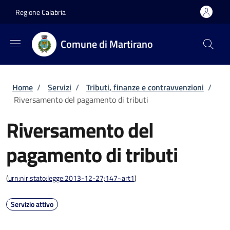
Salta al contenuto principale
Skip to footer content
Regione Calabria
Comune di Martirano
Briciole di pane
Home
/
Servizi
/
Tributi, finanze e contravvenzioni
/
Riversamento del pagamento di tributi
Riversamento del
pagamento di tributi
(
urn:nir:stato:legge:2013-12-27;147~art1
)
Servizio attivo