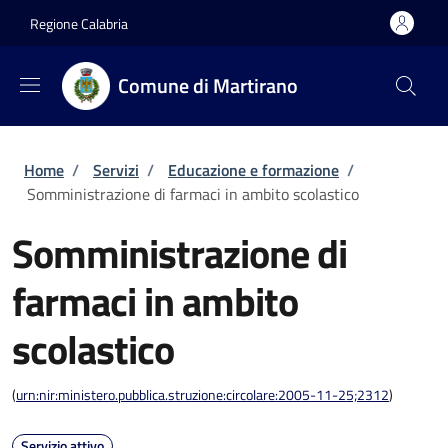
Salta al contenuto principale
Skip to footer content
Regione Calabria
Comune di Martirano
Briciole di pane
Home
/
Servizi
/
Educazione e formazione
/
Somministrazione di farmaci in ambito scolastico
Somministrazione di
farmaci in ambito
scolastico
(
urn:nir:ministero.pubblica.struzione:circolare:2005-11-25;2312
)
Servizio attivo