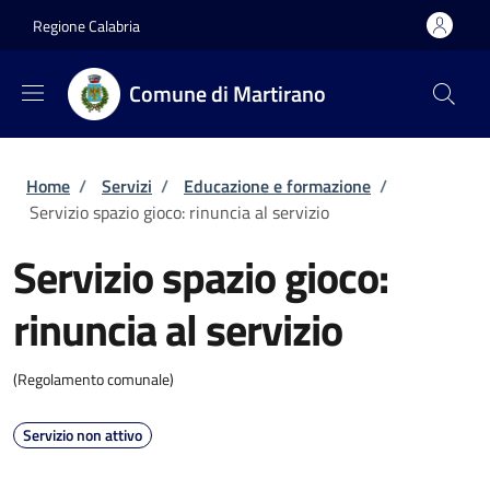
Salta al contenuto principale
Skip to footer content
Regione Calabria
Comune di Martirano
Briciole di pane
Home
/
Servizi
/
Educazione e formazione
/
Servizio spazio gioco: rinuncia al servizio
Servizio spazio gioco:
rinuncia al servizio
(Regolamento comunale)
Servizio non attivo