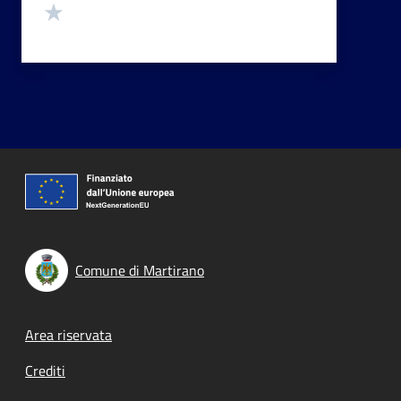
Valuta 1 stelle su 5
Comune di Martirano
Footer menu
Area riservata
Crediti