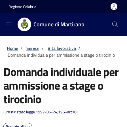
Salta al contenuto principale
Skip to footer content
Regione Calabria
Comune di Martirano
Briciole di pane
Home
/
Servizi
/
Vita lavorativa
/
Domanda individuale per ammissione a stage o tirocinio
Domanda individuale per
ammissione a stage o
tirocinio
(
urn:nir:stato:legge:1997-06-24;196~art18
)
Servizio attivo