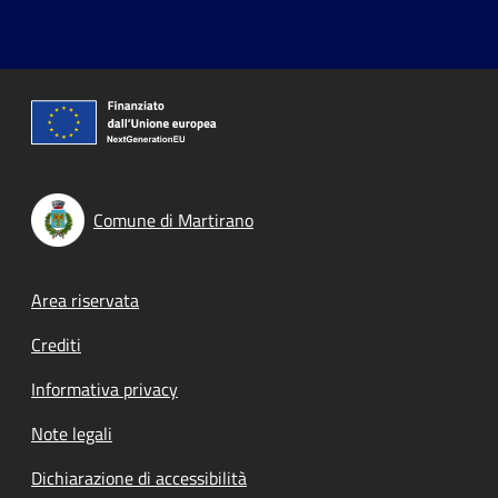
Comune di Martirano
Footer menu
Area riservata
Crediti
Informativa privacy
Note legali
Dichiarazione di accessibilità