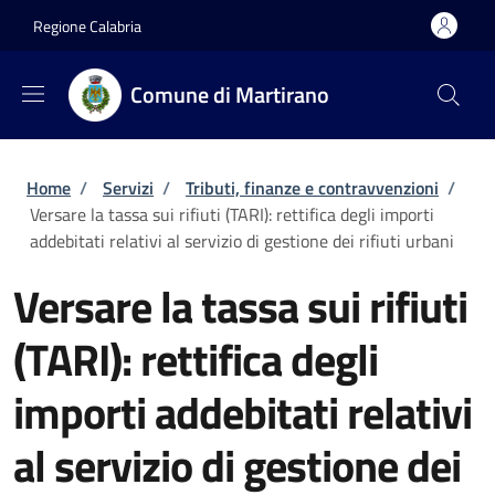
Salta al contenuto principale
Skip to footer content
Regione Calabria
Comune di Martirano
Briciole di pane
Home
/
Servizi
/
Tributi, finanze e contravvenzioni
/
Versare la tassa sui rifiuti (TARI): rettifica degli importi
addebitati relativi al servizio di gestione dei rifiuti urbani
Versare la tassa sui rifiuti
(TARI): rettifica degli
importi addebitati relativi
al servizio di gestione dei