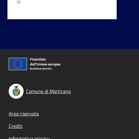
Valuta 1 stelle su 5
Comune di Martirano
Footer menu
Area riservata
Crediti
Informativa privacy