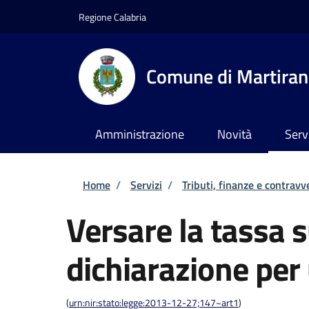
Salta al contenuto principale
Skip to footer content
Regione Calabria
Comune di Martira
Amministrazione
Novità
Serv
Briciole di pane
Home
/
Servizi
/
Tributi, finanze e contravv
Versare la tassa su
dichiarazione per
(
urn:nir:stato:legge:2013-12-27;147~art1
)