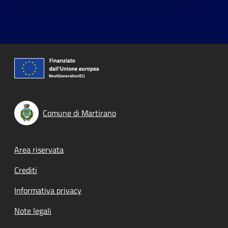
Comune di Martirano
Footer menu
Area riservata
Crediti
Informativa privacy
Note legali