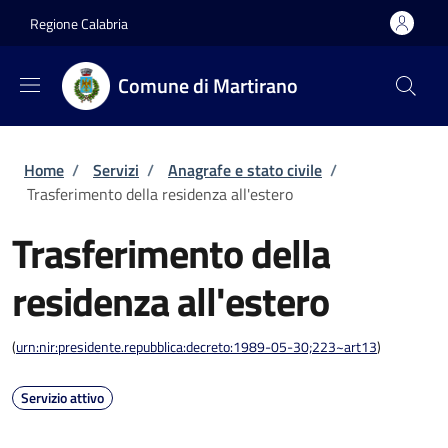
Salta al contenuto principale
Skip to footer content
Regione Calabria
Comune di Martirano
Briciole di pane
Home
/
Servizi
/
Anagrafe e stato civile
/
Trasferimento della residenza all'estero
Trasferimento della
residenza all'estero
(
urn:nir:presidente.repubblica:decreto:1989-05-30;223~art13
)
Servizio attivo