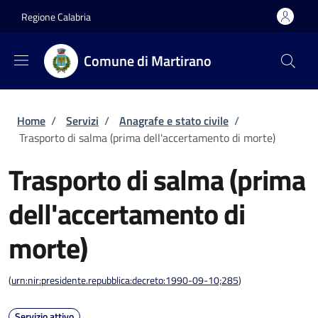
Salta al contenuto principale
Skip to footer content
Regione Calabria
Comune di Martirano
Briciole di pane
Home
/
Servizi
/
Anagrafe e stato civile
/
Trasporto di salma (prima dell'accertamento di morte)
Trasporto di salma (prima
dell'accertamento di
morte)
(
urn:nir:presidente.repubblica:decreto:1990-09-10;285
)
Servizio attivo