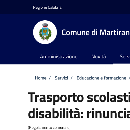
Salta al contenuto principale
Skip to footer content
Regione Calabria
Comune di Martira
Amministrazione
Novità
Serv
Briciole di pane
Home
/
Servizi
/
Educazione e formazione
Trasporto scolast
disabilità: rinunci
(Regolamento comunale)