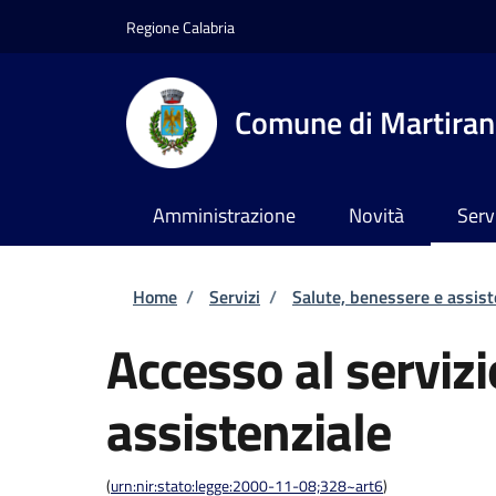
Salta al contenuto principale
Skip to footer content
Regione Calabria
Comune di Martira
Amministrazione
Novità
Serv
Briciole di pane
Home
/
Servizi
/
Salute, benessere e assis
Accesso al servizi
assistenziale
(
urn:nir:stato:legge:2000-11-08;328~art6
)