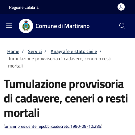
Salta al contenuto principale
Skip to footer content
Regione Calabria
Comune di Martirano
Briciole di pane
Home
/
Servizi
/
Anagrafe e stato civile
/
Tumulazione provvisoria di cadavere, ceneri o resti
mortali
Tumulazione provvisoria
di cadavere, ceneri o resti
mortali
(
urn:nir:presidente.repubblica:decreto:1990-09-10;285
)