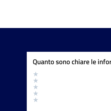
Quanto sono chiare le info
Valutazione
Valuta 5 stelle su 5
Valuta 4 stelle su 5
Valuta 3 stelle su 5
Valuta 2 stelle su 5
Valuta 1 stelle su 5