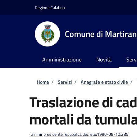
Salta al contenuto principale
Skip to footer content
Regione Calabria
Comune di Martira
Amministrazione
Novità
Serv
Briciole di pane
Home
/
Servizi
/
Anagrafe e stato civile
/
Traslazione di cad
mortali da tumula
(
urn:nir:presidente.repubblica:decreto:1990-09-10;285
)