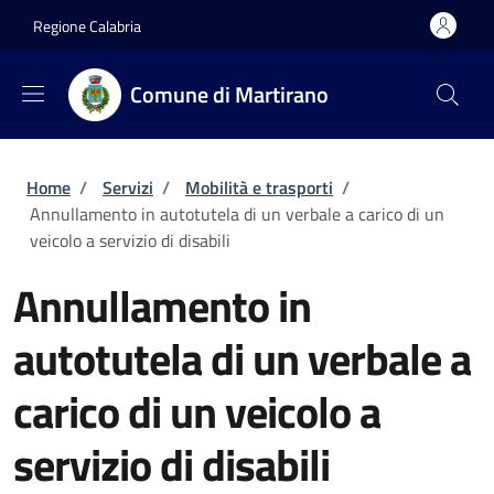
Salta al contenuto principale
Skip to footer content
Regione Calabria
Comune di Martirano
Briciole di pane
Home
/
Servizi
/
Mobilità e trasporti
/
Annullamento in autotutela di un verbale a carico di un
veicolo a servizio di disabili
Annullamento in
autotutela di un verbale a
carico di un veicolo a
servizio di disabili