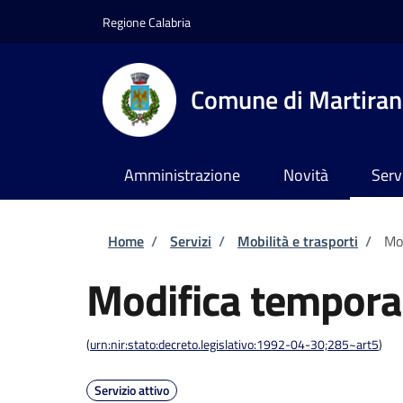
Salta al contenuto principale
Skip to footer content
Regione Calabria
Comune di Martira
Amministrazione
Novità
Serv
Briciole di pane
Home
/
Servizi
/
Mobilità e trasporti
/
Mod
Modifica temporan
(
urn:nir:stato:decreto.legislativo:1992-04-30;285~art5
)
Servizio attivo