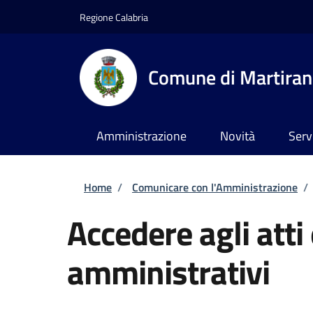
Salta al contenuto principale
Skip to footer content
Regione Calabria
Comune di Martira
Amministrazione
Novità
Serv
Briciole di pane
Home
/
Comunicare con l'Amministrazione
/
Accedere agli atti
amministrativi