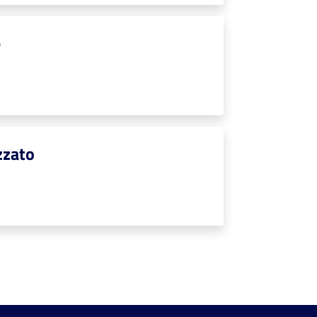
e
zzato