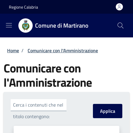
Salta al contenuto principale
Skip to footer content
Regione Calabria
Comune di Martirano
Briciole di pane
Home
/
Comunicare con l'Amministrazione
Comunicare con
l'Amministrazione
Cerca i contenuti che nel
titolo contengono: