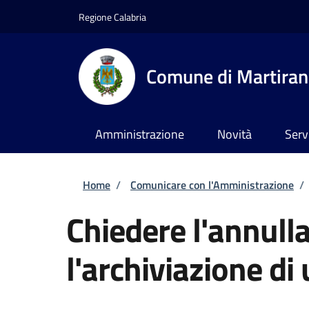
Salta al contenuto principale
Skip to footer content
Regione Calabria
Comune di Martira
Amministrazione
Novità
Serv
Briciole di pane
Home
/
Comunicare con l'Amministrazione
/
Chiedere l'annull
l'archiviazione di