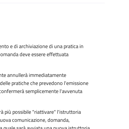
to e di archiviazione di una pratica in
 domanda deve essere effettuata
ente annullerà immediatamente
ria delle pratiche che prevedono l'emissione
e confermerà semplicemente l'avvenuta
 più possibile "riattivare" l'istruttoria
a nuova comunicazione, domanda,
r la quale sarà avviata una nuova istruttoria.