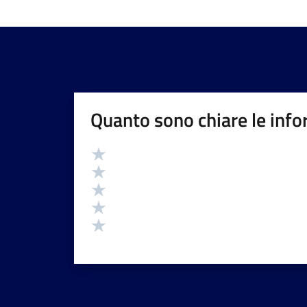
Quanto sono chiare le info
Valutazione
Valuta 5 stelle su 5
Valuta 4 stelle su 5
Valuta 3 stelle su 5
Valuta 2 stelle su 5
Valuta 1 stelle su 5