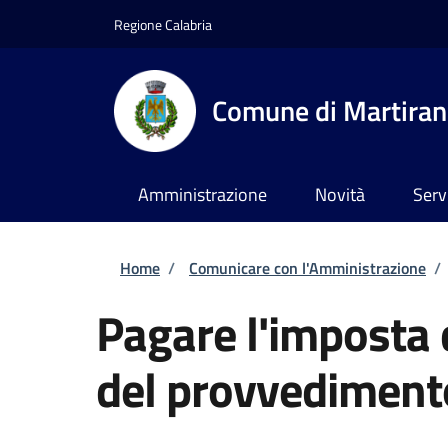
Salta al contenuto principale
Skip to footer content
Regione Calabria
Comune di Martira
Amministrazione
Novità
Serv
Briciole di pane
Home
/
Comunicare con l'Amministrazione
/
Pagare l'imposta di
del provvedimento