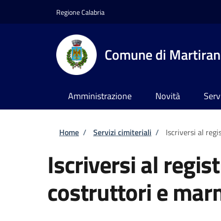
Salta al contenuto principale
Skip to footer content
Regione Calabria
Comune di Martira
Amministrazione
Novità
Serv
Briciole di pane
Home
/
Servizi cimiteriali
/
Iscriversi al reg
Iscriversi al regis
costruttori e mar