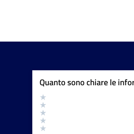
Quanto sono chiare le info
Valutazione
Valuta 5 stelle su 5
Valuta 4 stelle su 5
Valuta 3 stelle su 5
Valuta 2 stelle su 5
Valuta 1 stelle su 5