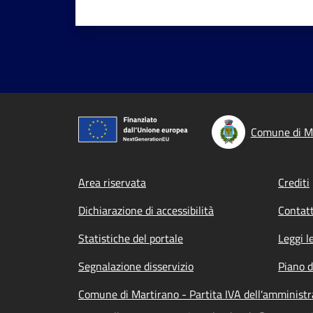
Comune di M
Footer menu
Area riservata
Crediti
Dichiarazione di accessibilità
Contatt
Statistiche del portale
Leggi l
Segnalazione disservizio
Piano d
Comune di Martirano - Partita IVA dell'amminist