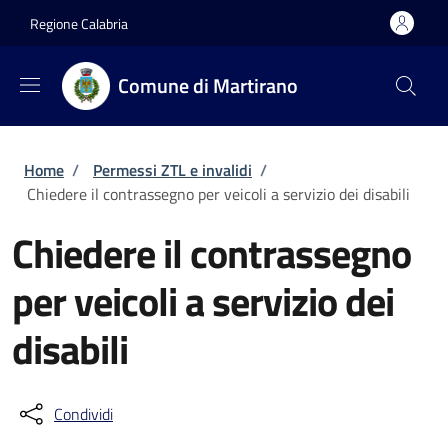
Salta al contenuto principale
Skip to footer content
Regione Calabria
Comune di Martirano
Briciole di pane
Home
/
Permessi ZTL e invalidi
/
Chiedere il contrassegno per veicoli a servizio dei disabili
Chiedere il contrassegno
per veicoli a servizio dei
disabili
Condividi