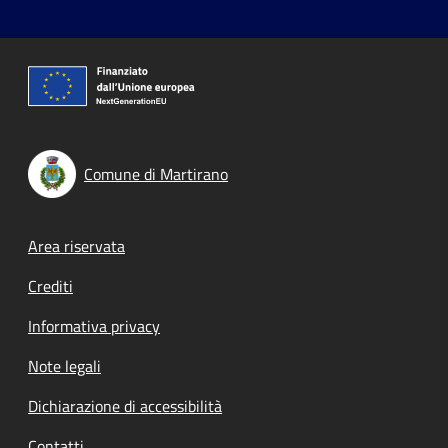
Comune di Martirano
Footer menu
Area riservata
Crediti
Informativa privacy
Note legali
Dichiarazione di accessibilità
Contatti