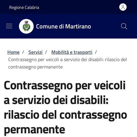
Salta al contenuto principale
Skip to footer content
Regione Calabria
Comune di Martirano
Briciole di pane
Home
/
Servizi
/
Mobilità e trasporti
/
Contrassegno per veicoli a servizio dei disabili: rilascio del
contrassegno permanente
Contrassegno per veicoli
a servizio dei disabili:
rilascio del contrassegno
permanente