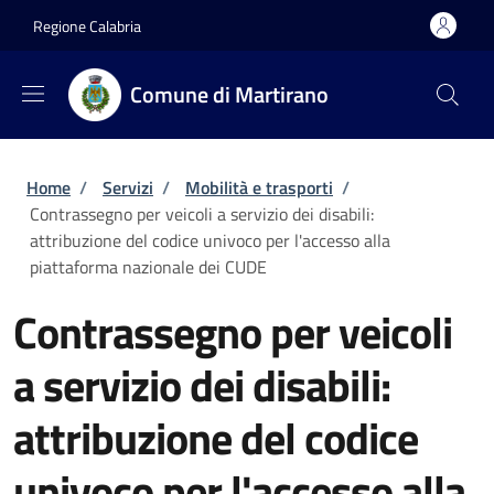
Salta al contenuto principale
Skip to footer content
Regione Calabria
Comune di Martirano
Briciole di pane
Home
/
Servizi
/
Mobilità e trasporti
/
Contrassegno per veicoli a servizio dei disabili:
attribuzione del codice univoco per l'accesso alla
piattaforma nazionale dei CUDE
Contrassegno per veicoli
a servizio dei disabili:
attribuzione del codice
univoco per l'accesso alla