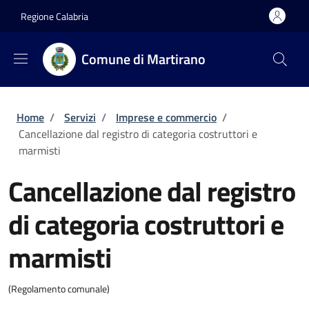
Salta al contenuto principale
Skip to footer content
Regione Calabria
Comune di Martirano
Briciole di pane
Home
/
Servizi
/
Imprese e commercio
/
Cancellazione dal registro di categoria costruttori e
marmisti
Cancellazione dal registro
di categoria costruttori e
marmisti
(Regolamento comunale)