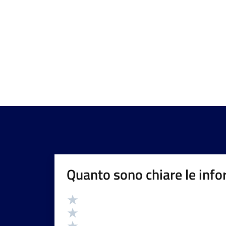
Quanto sono chiare le info
Valutazione
Valuta 5 stelle su 5
Valuta 4 stelle su 5
Valuta 3 stelle su 5