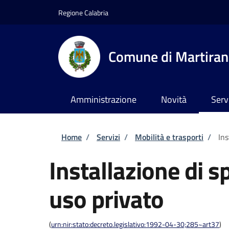
Salta al contenuto principale
Skip to footer content
Regione Calabria
Comune di Martira
Amministrazione
Novità
Serv
Briciole di pane
Home
/
Servizi
/
Mobilità e trasporti
/
Ins
Installazione di s
uso privato
(
urn:nir:stato:decreto.legislativo:1992-04-30;285~art37
)