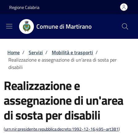
Salta al contenuto principale
Skip to footer content
Regione Calabria
Comune di Martirano
Briciole di pane
Home
/
Servizi
/
Mobilità e trasporti
/
Realizzazione e assegnazione di un'area di sosta per
disabili
Realizzazione e
assegnazione di un'area
di sosta per disabili
(
urn:nir:presidente.repubblica:decreto:1992-12-16;495~art381
)