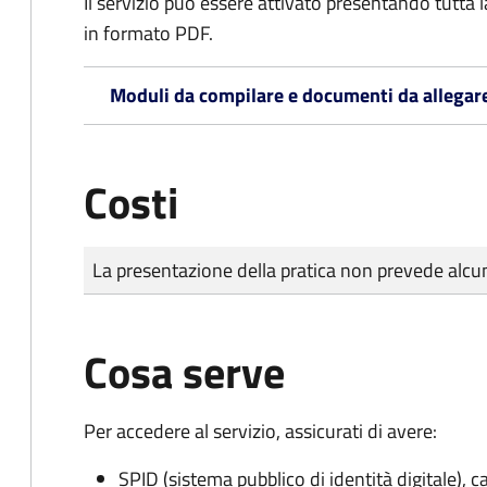
Il servizio può essere attivato presentando tutta
in formato PDF.
Moduli da compilare e documenti da allegar
Costi
Tipo di pagamento
Importo
La presentazione della pratica non prevede al
Cosa serve
Per accedere al servizio, assicurati di avere:
SPID (sistema pubblico di identità digitale), ca