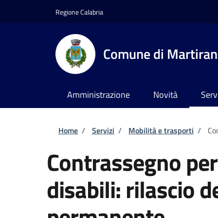
Salta al contenuto principale
Skip to footer content
Regione Calabria
Comune di Martira
Amministrazione
Novità
Serv
Briciole di pane
Home
/
Servizi
/
Mobilità e trasporti
/
Con
Contrassegno per v
disabili: rilascio
permanente