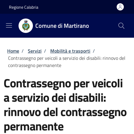
Salta al contenuto principale
Skip to footer content
Regione Calabria
Comune di Martirano
Briciole di pane
Home
/
Servizi
/
Mobilità e trasporti
/
Contrassegno per veicoli a servizio dei disabili: rinnovo del
contrassegno permanente
Contrassegno per veicoli
a servizio dei disabili:
rinnovo del contrassegno
permanente