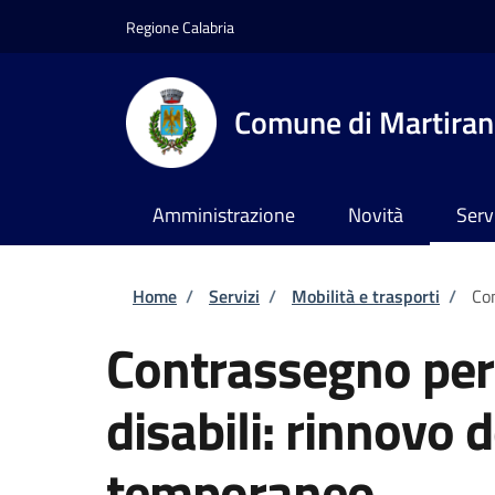
Salta al contenuto principale
Skip to footer content
Regione Calabria
Comune di Martira
Amministrazione
Novità
Serv
Briciole di pane
Home
/
Servizi
/
Mobilità e trasporti
/
Con
Contrassegno per v
disabili: rinnovo
temporaneo