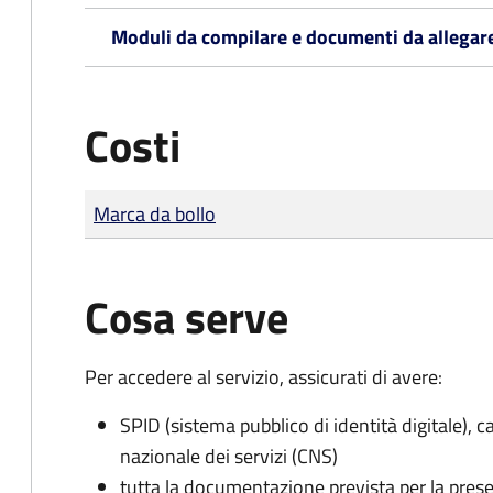
Moduli da compilare e documenti da allegar
Costi
Tipo di pagamento
Importo
Marca da bollo
Cosa serve
Per accedere al servizio, assicurati di avere:
SPID (sistema pubblico di identità digitale), ca
nazionale dei servizi (CNS)
tutta la documentazione prevista per la prese